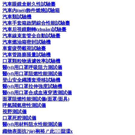
汽車眼鏡盒耐久性試驗臺
汽車內(nèi)飾件燃燒試驗箱
汽車類試驗機
汽車手套箱啟閉綜合性能試驗臺
汽車后視鏡翻轉(zhuǎn)試驗臺
汽車線束套管全自動試驗臺
汽車燃油箱密封試驗機
車窗疲勞載荷試驗臺
汽車管路膨脹量試驗機
口罩顆粒物過濾效率試驗機
醫(yī)用口罩呼吸阻力測試儀
醫(yī)用口罩阻燃性能測試儀
登山安全繩護套滑移試驗機
醫(yī)用口罩拉伸強度試驗機
醫(yī)用口罩合成血液穿透測試儀
面罩阻燃性能測試儀(面罩/面具)
呼氣閥氣密性測試儀
視野測試儀
口罩死腔測試儀
醫(yī)用材料阻水性能測試儀
織物表面抗?jié)裥裕ㄕ此┰囼瀮x