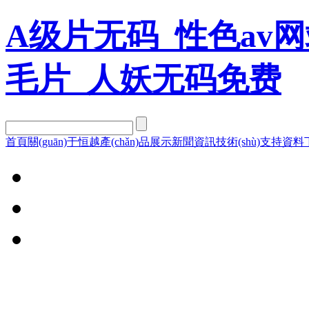
A级片无码_性色av网
毛片_人妖无码免费
首頁
關(guān)于恒越
產(chǎn)品展示
新聞資訊
技術(shù)支持
資料