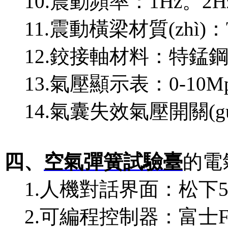
10.震動頻率：1Hz。2H
11.震動橫梁材質(zhì)：T
12.鉸接軸材料：特錳
13.氣壓顯示表：0-10
14.氣囊失效氣壓開關(g
四、
空氣彈簧試驗臺
的電
1.人機對話界面：松下5
2.可編程控制器：富士FP