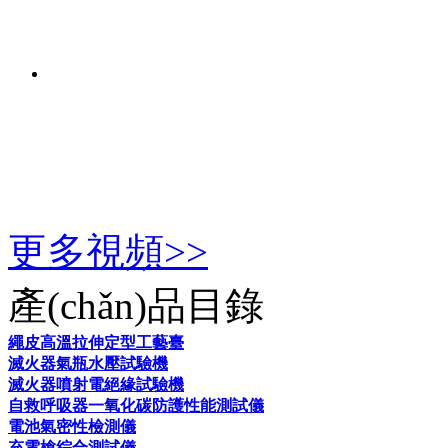
更多視頻>>
產(chǎn)品目錄
繩皮高溫拉伸定型工藝臺
滅火器氣瓶水壓試驗機
滅火器噴射電絕緣試驗機
自救呼吸器一氧化碳防護性能測試儀
電池氣密性檢測儀
充電槍綜合測試儀