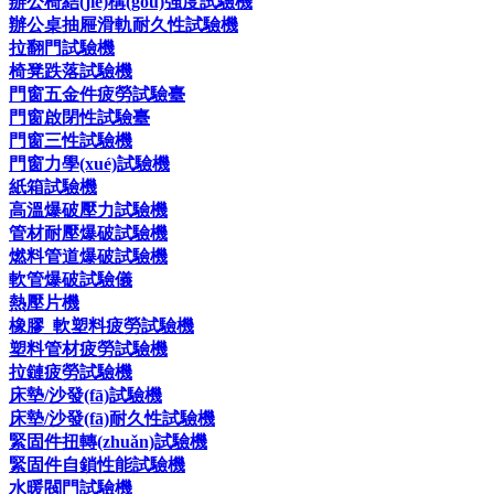
辦公椅結(jié)構(gòu)強度試驗機
辦公桌抽屜滑軌耐久性試驗機
拉翻門試驗機
椅凳跌落試驗機
門窗五金件疲勞試驗臺
門窗啟閉性試驗臺
門窗三性試驗機
門窗力學(xué)試驗機
紙箱試驗機
高溫爆破壓力試驗機
管材耐壓爆破試驗機
燃料管道爆破試驗機
軟管爆破試驗儀
熱壓片機
橡膠_軟塑料疲勞試驗機
塑料管材疲勞試驗機
拉鏈疲勞試驗機
床墊/沙發(fā)試驗機
床墊/沙發(fā)耐久性試驗機
緊固件扭轉(zhuǎn)試驗機
緊固件自鎖性能試驗機
水暖閥門試驗機