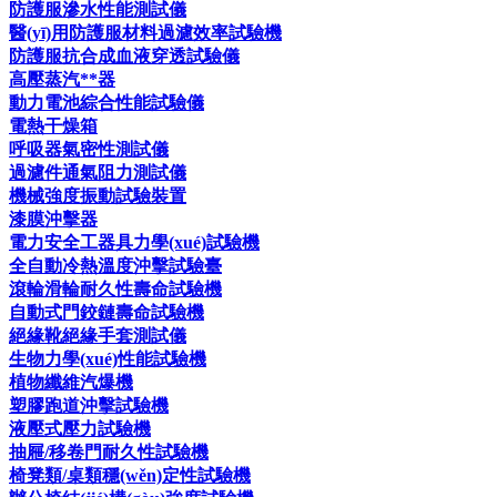
防護服滲水性能測試儀
醫(yī)用防護服材料過濾效率試驗機
防護服抗合成血液穿透試驗儀
高壓蒸汽**器
動力電池綜合性能試驗儀
電熱干燥箱
呼吸器氣密性測試儀
過濾件通氣阻力測試儀
機械強度振動試驗裝置
漆膜沖擊器
電力安全工器具力學(xué)試驗機
全自動冷熱溫度沖擊試驗臺
滾輪滑輪耐久性壽命試驗機
自動式門鉸鏈壽命試驗機
絕緣靴絕緣手套測試儀
生物力學(xué)性能試驗機
植物纖維汽爆機
塑膠跑道沖擊試驗機
液壓式壓力試驗機
抽屜/移卷門耐久性試驗機
椅凳類/桌類穩(wěn)定性試驗機