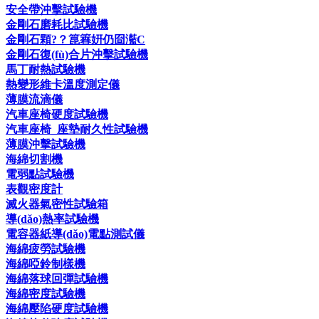
安全帶沖擊試驗機
金剛石磨耗比試驗機
金剛石顆?？箟簭姸仍囼灆C
金剛石復(fù)合片沖擊試驗機
馬丁耐熱試驗機
熱變形維卡溫度測定儀
薄膜流滴儀
汽車座椅硬度試驗機
汽車座椅_座墊耐久性試驗機
薄膜沖擊試驗機
海綿切割機
電弱點試驗機
表觀密度計
滅火器氣密性試驗箱
導(dǎo)熱率試驗機
電容器紙導(dǎo)電點測試儀
海綿疲勞試驗機
海綿啞鈴制樣機
海綿落球回彈試驗機
海綿密度試驗機
海綿壓陷硬度試驗機