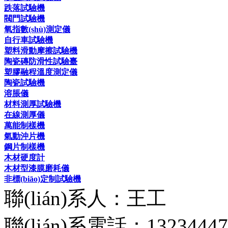
跌落試驗機
閥門試驗機
氧指數(shù)測定儀
自行車試驗機
塑料滑動摩擦試驗機
陶瓷磚防滑性試驗臺
塑膠融程溫度測定儀
陶瓷試驗機
溶脹儀
材料測厚試驗機
在線測厚儀
萬能制樣機
氣動沖片機
鋼片制樣機
木材硬度計
木材型漆膜磨耗儀
非標(biāo)定制試驗機
聯(lián)系人：王工
聯(lián)系電話：13234447