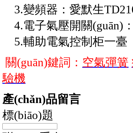
3.變頻器：愛默生TD21
4.電子氣壓開關(guān)：0
5.輔助電氣控制柜一臺
關(guān)鍵詞
：
空氣彈簧
驗機
產(chǎn)品留言
標(biāo)題