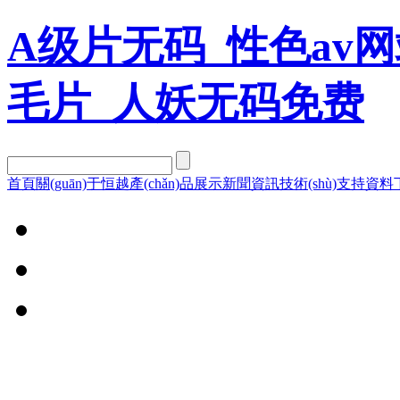
A级片无码_性色av网
毛片_人妖无码免费
首頁
關(guān)于恒越
產(chǎn)品展示
新聞資訊
技術(shù)支持
資料