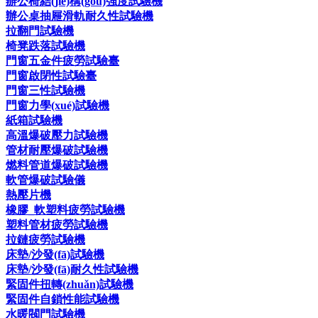
辦公椅結(jié)構(gòu)強度試驗機
辦公桌抽屜滑軌耐久性試驗機
拉翻門試驗機
椅凳跌落試驗機
門窗五金件疲勞試驗臺
門窗啟閉性試驗臺
門窗三性試驗機
門窗力學(xué)試驗機
紙箱試驗機
高溫爆破壓力試驗機
管材耐壓爆破試驗機
燃料管道爆破試驗機
軟管爆破試驗儀
熱壓片機
橡膠_軟塑料疲勞試驗機
塑料管材疲勞試驗機
拉鏈疲勞試驗機
床墊/沙發(fā)試驗機
床墊/沙發(fā)耐久性試驗機
緊固件扭轉(zhuǎn)試驗機
緊固件自鎖性能試驗機
水暖閥門試驗機