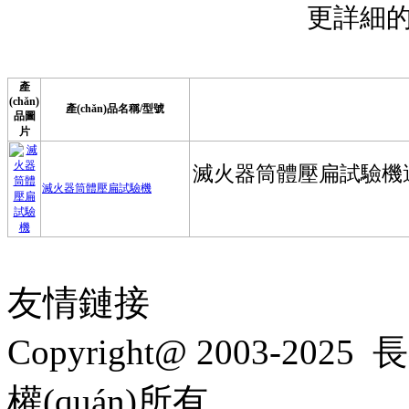
更詳細的產
產
(chǎn)
產(chǎn)品名稱/型號
品圖
片
滅火器筒體壓扁試驗機
友情鏈接
Copyright@ 2003-2025
長
權(quán)所有