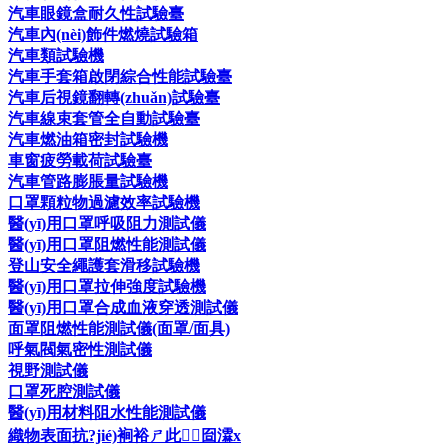
汽車眼鏡盒耐久性試驗臺
汽車內(nèi)飾件燃燒試驗箱
汽車類試驗機
汽車手套箱啟閉綜合性能試驗臺
汽車后視鏡翻轉(zhuǎn)試驗臺
汽車線束套管全自動試驗臺
汽車燃油箱密封試驗機
車窗疲勞載荷試驗臺
汽車管路膨脹量試驗機
口罩顆粒物過濾效率試驗機
醫(yī)用口罩呼吸阻力測試儀
醫(yī)用口罩阻燃性能測試儀
登山安全繩護套滑移試驗機
醫(yī)用口罩拉伸強度試驗機
醫(yī)用口罩合成血液穿透測試儀
面罩阻燃性能測試儀(面罩/面具)
呼氣閥氣密性測試儀
視野測試儀
口罩死腔測試儀
醫(yī)用材料阻水性能測試儀
織物表面抗?jié)裥裕ㄕ此┰囼瀮x