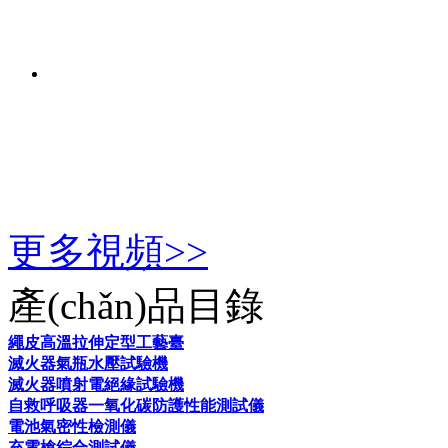
更多視頻>>
產(chǎn)品目錄
繩皮高溫拉伸定型工藝臺
滅火器氣瓶水壓試驗機
滅火器噴射電絕緣試驗機
自救呼吸器一氧化碳防護性能測試儀
電池氣密性檢測儀
充電槍綜合測試儀