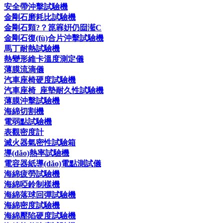
安全帶沖擊試驗機
金剛石磨耗比試驗機
金剛石顆?？箟簭姸仍囼灆C
金剛石復(fù)合片沖擊試驗機
馬丁耐熱試驗機
熱變形維卡溫度測定儀
薄膜流滴儀
汽車座椅硬度試驗機
汽車座椅_座墊耐久性試驗機
薄膜沖擊試驗機
海綿切割機
電弱點試驗機
表觀密度計
滅火器氣密性試驗箱
導(dǎo)熱率試驗機
電容器紙導(dǎo)電點測試儀
海綿疲勞試驗機
海綿啞鈴制樣機
海綿落球回彈試驗機
海綿密度試驗機
海綿壓陷硬度試驗機