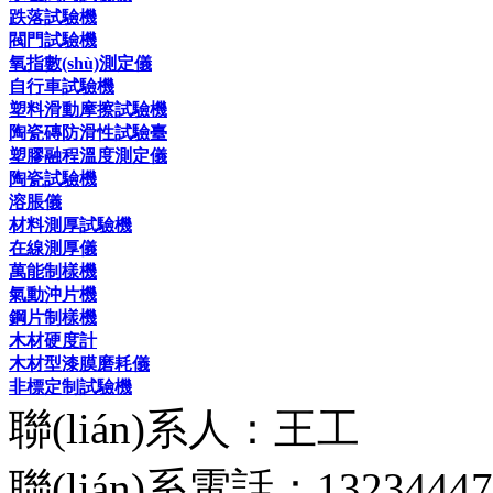
跌落試驗機
閥門試驗機
氧指數(shù)測定儀
自行車試驗機
塑料滑動摩擦試驗機
陶瓷磚防滑性試驗臺
塑膠融程溫度測定儀
陶瓷試驗機
溶脹儀
材料測厚試驗機
在線測厚儀
萬能制樣機
氣動沖片機
鋼片制樣機
木材硬度計
木材型漆膜磨耗儀
非標定制試驗機
聯(lián)系人：王工
聯(lián)系電話：13234447