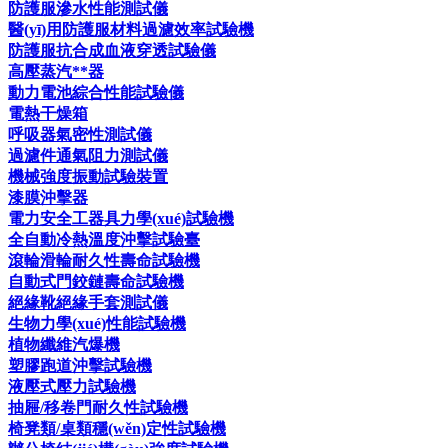
防護服滲水性能測試儀
醫(yī)用防護服材料過濾效率試驗機
防護服抗合成血液穿透試驗儀
高壓蒸汽**器
動力電池綜合性能試驗儀
電熱干燥箱
呼吸器氣密性測試儀
過濾件通氣阻力測試儀
機械強度振動試驗裝置
漆膜沖擊器
電力安全工器具力學(xué)試驗機
全自動冷熱溫度沖擊試驗臺
滾輪滑輪耐久性壽命試驗機
自動式門鉸鏈壽命試驗機
絕緣靴絕緣手套測試儀
生物力學(xué)性能試驗機
植物纖維汽爆機
塑膠跑道沖擊試驗機
液壓式壓力試驗機
抽屜/移卷門耐久性試驗機
椅凳類/桌類穩(wěn)定性試驗機