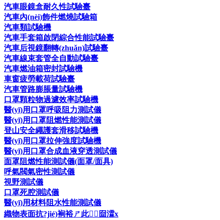
汽車眼鏡盒耐久性試驗臺
汽車內(nèi)飾件燃燒試驗箱
汽車類試驗機
汽車手套箱啟閉綜合性能試驗臺
汽車后視鏡翻轉(zhuǎn)試驗臺
汽車線束套管全自動試驗臺
汽車燃油箱密封試驗機
車窗疲勞載荷試驗臺
汽車管路膨脹量試驗機
口罩顆粒物過濾效率試驗機
醫(yī)用口罩呼吸阻力測試儀
醫(yī)用口罩阻燃性能測試儀
登山安全繩護套滑移試驗機
醫(yī)用口罩拉伸強度試驗機
醫(yī)用口罩合成血液穿透測試儀
面罩阻燃性能測試儀(面罩/面具)
呼氣閥氣密性測試儀
視野測試儀
口罩死腔測試儀
醫(yī)用材料阻水性能測試儀
織物表面抗?jié)裥裕ㄕ此┰囼瀮x