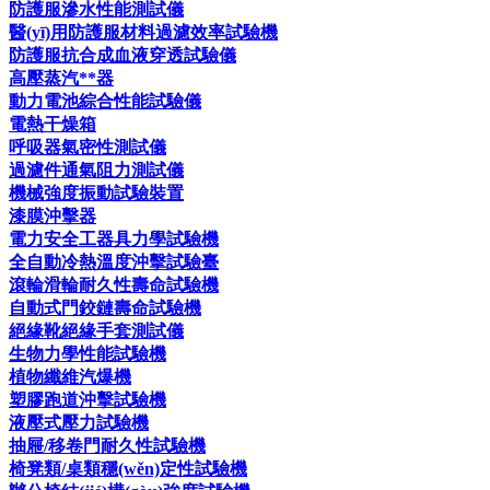
防護服滲水性能測試儀
醫(yī)用防護服材料過濾效率試驗機
防護服抗合成血液穿透試驗儀
高壓蒸汽**器
動力電池綜合性能試驗儀
電熱干燥箱
呼吸器氣密性測試儀
過濾件通氣阻力測試儀
機械強度振動試驗裝置
漆膜沖擊器
電力安全工器具力學試驗機
全自動冷熱溫度沖擊試驗臺
滾輪滑輪耐久性壽命試驗機
自動式門鉸鏈壽命試驗機
絕緣靴絕緣手套測試儀
生物力學性能試驗機
植物纖維汽爆機
塑膠跑道沖擊試驗機
液壓式壓力試驗機
抽屜/移卷門耐久性試驗機
椅凳類/桌類穩(wěn)定性試驗機