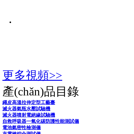
更多視頻>>
產(chǎn)品目錄
繩皮高溫拉伸定型工藝臺
滅火器氣瓶水壓試驗機
滅火器噴射電絕緣試驗機
自救呼吸器一氧化碳防護性能測試儀
電池氣密性檢測儀
充電槍綜合測試儀