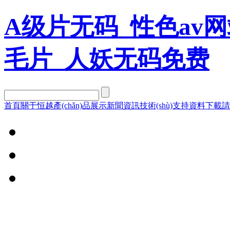
A级片无码_性色av网
毛片_人妖无码免费
首頁
關于恒越
產(chǎn)品展示
新聞資訊
技術(shù)支持
資料下載
請