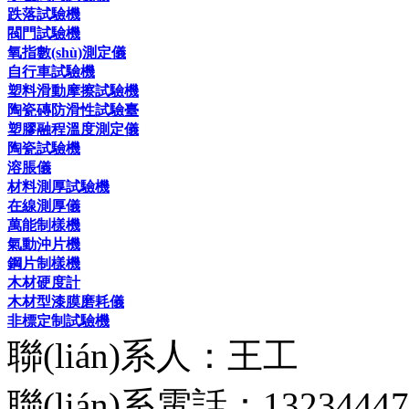
跌落試驗機
閥門試驗機
氧指數(shù)測定儀
自行車試驗機
塑料滑動摩擦試驗機
陶瓷磚防滑性試驗臺
塑膠融程溫度測定儀
陶瓷試驗機
溶脹儀
材料測厚試驗機
在線測厚儀
萬能制樣機
氣動沖片機
鋼片制樣機
木材硬度計
木材型漆膜磨耗儀
非標定制試驗機
聯(lián)系人：王工
聯(lián)系電話：13234447