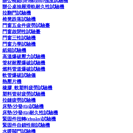
辦公椅結(jié)構(gòu)強度試驗機
辦公桌抽屜滑軌耐久性試驗機
拉翻門試驗機
椅凳跌落試驗機
門窗五金件疲勞試驗臺
門窗啟閉性試驗臺
門窗三性試驗機
門窗力學試驗機
紙箱試驗機
高溫爆破壓力試驗機
管材耐壓爆破試驗機
燃料管道爆破試驗機
軟管爆破試驗儀
熱壓片機
橡膠_軟塑料疲勞試驗機
塑料管材疲勞試驗機
拉鏈疲勞試驗機
床墊/沙發(fā)試驗機
床墊/沙發(fā)耐久性試驗機
緊固件扭轉(zhuǎn)試驗機
緊固件自鎖性能試驗機
水暖閥門試驗機