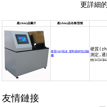
更詳細的產
產(chǎn)品圖片
產(chǎn)品名稱/型號
硬質(zhì)泡沫_塑料易碎性試驗
機
友情鏈接