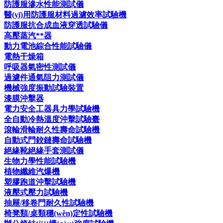
防護服滲水性能測試儀
醫(yī)用防護服材料過濾效率試驗機
防護服抗合成血液穿透試驗儀
高壓蒸汽**器
動力電池綜合性能試驗儀
電熱干燥箱
呼吸器氣密性測試儀
過濾件通氣阻力測試儀
機械強度振動試驗裝置
漆膜沖擊器
電力安全工器具力學試驗機
全自動冷熱溫度沖擊試驗臺
滾輪滑輪耐久性壽命試驗機
自動式門鉸鏈壽命試驗機
絕緣靴絕緣手套測試儀
生物力學性能試驗機
植物纖維汽爆機
塑膠跑道沖擊試驗機
液壓式壓力試驗機
抽屜/移卷門耐久性試驗機
椅凳類/桌類穩(wěn)定性試驗機