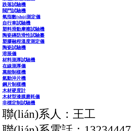
跌落試驗機
閥門試驗機
氧指數(shù)測定儀
自行車試驗機
塑料滑動摩擦試驗機
陶瓷磚防滑性試驗臺
塑膠融程溫度測定儀
陶瓷試驗機
溶脹儀
材料測厚試驗機
在線測厚儀
萬能制樣機
氣動沖片機
鋼片制樣機
木材硬度計
木材型漆膜磨耗儀
非標定制試驗機
聯(lián)系人：王工
聯(lián)系電話：13234447