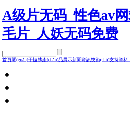
A级片无码_性色av网
毛片_人妖无码免费
首頁
關(guān)于恒越
產(chǎn)品展示
新聞資訊
技術(shù)支持
資料