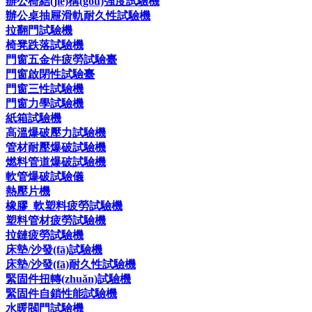
辦公椅結(jié)構(gòu)強度試驗機
辦公桌抽屜滑軌耐久性試驗機
拉翻門試驗機
椅凳跌落試驗機
門窗五金件疲勞試驗臺
門窗啟閉性試驗臺
門窗三性試驗機
門窗力學試驗機
紙箱試驗機
高溫爆破壓力試驗機
管材耐壓爆破試驗機
燃料管道爆破試驗機
軟管爆破試驗儀
熱壓片機
橡膠_軟塑料疲勞試驗機
塑料管材疲勞試驗機
拉鏈疲勞試驗機
床墊/沙發(fā)試驗機
床墊/沙發(fā)耐久性試驗機
緊固件扭轉(zhuǎn)試驗機
緊固件自鎖性能試驗機
水暖閥門試驗機