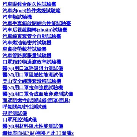
汽車眼鏡盒耐久性試驗臺
汽車內(nèi)飾件燃燒試驗箱
汽車類試驗機
汽車手套箱啟閉綜合性能試驗臺
汽車后視鏡翻轉(zhuǎn)試驗臺
汽車線束套管全自動試驗臺
汽車燃油箱密封試驗機
車窗疲勞載荷試驗臺
汽車管路膨脹量試驗機
口罩顆粒物過濾效率試驗機
醫(yī)用口罩呼吸阻力測試儀
醫(yī)用口罩阻燃性能測試儀
登山安全繩護套滑移試驗機
醫(yī)用口罩拉伸強度試驗機
醫(yī)用口罩合成血液穿透測試儀
面罩阻燃性能測試儀(面罩/面具)
呼氣閥氣密性測試儀
視野測試儀
口罩死腔測試儀
醫(yī)用材料阻水性能測試儀
織物表面抗?jié)裥裕ㄕ此┰囼瀮x