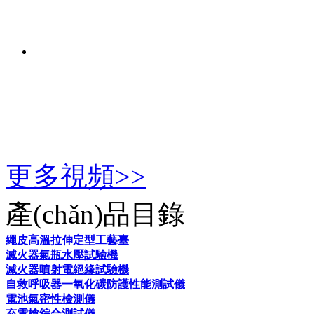
更多視頻>>
產(chǎn)品目錄
繩皮高溫拉伸定型工藝臺
滅火器氣瓶水壓試驗機
滅火器噴射電絕緣試驗機
自救呼吸器一氧化碳防護性能測試儀
電池氣密性檢測儀
充電槍綜合測試儀