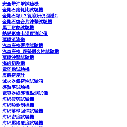
安全帶沖擊試驗機
金剛石磨耗比試驗機
金剛石顆?？箟簭姸仍囼灆C
金剛石復合片沖擊試驗機
馬丁耐熱試驗機
熱變形維卡溫度測定儀
薄膜流滴儀
汽車座椅硬度試驗機
汽車座椅_座墊耐久性試驗機
薄膜沖擊試驗機
海綿切割機
電弱點試驗機
表觀密度計
滅火器氣密性試驗箱
導熱率試驗機
電容器紙導電點測試儀
海綿疲勞試驗機
海綿啞鈴制樣機
海綿落球回彈試驗機
海綿密度試驗機
海綿壓陷硬度試驗機