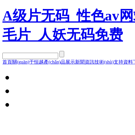
A级片无码_性色av网
毛片_人妖无码免费
首頁
關(guān)于恒越
產(chǎn)品展示
新聞資訊
技術(shù)支持
資料