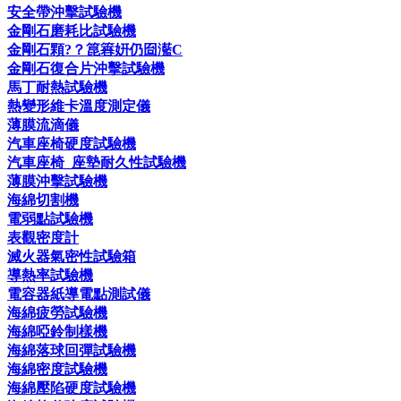
安全帶沖擊試驗機
金剛石磨耗比試驗機
金剛石顆?？箟簭姸仍囼灆C
金剛石復合片沖擊試驗機
馬丁耐熱試驗機
熱變形維卡溫度測定儀
薄膜流滴儀
汽車座椅硬度試驗機
汽車座椅_座墊耐久性試驗機
薄膜沖擊試驗機
海綿切割機
電弱點試驗機
表觀密度計
滅火器氣密性試驗箱
導熱率試驗機
電容器紙導電點測試儀
海綿疲勞試驗機
海綿啞鈴制樣機
海綿落球回彈試驗機
海綿密度試驗機
海綿壓陷硬度試驗機