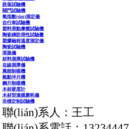
跌落試驗機
閥門試驗機
氧指數(shù)測定儀
自行車試驗機
塑料滑動摩擦試驗機
陶瓷磚防滑性試驗臺
塑膠融程溫度測定儀
陶瓷試驗機
溶脹儀
材料測厚試驗機
在線測厚儀
萬能制樣機
氣動沖片機
鋼片制樣機
木材硬度計
木材型漆膜磨耗儀
非標定制試驗機
聯(lián)系人：王工
聯(lián)系電話：13234447