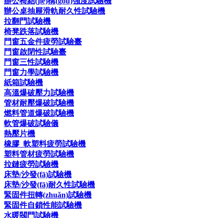
辦公椅結(jié)構(gòu)強度試驗機
辦公桌抽屜滑軌耐久性試驗機
拉翻門試驗機
椅凳跌落試驗機
門窗五金件疲勞試驗臺
門窗啟閉性試驗臺
門窗三性試驗機
門窗力學試驗機
紙箱試驗機
高溫爆破壓力試驗機
管材耐壓爆破試驗機
燃料管道爆破試驗機
軟管爆破試驗儀
熱壓片機
橡膠_軟塑料疲勞試驗機
塑料管材疲勞試驗機
拉鏈疲勞試驗機
床墊/沙發(fā)試驗機
床墊/沙發(fā)耐久性試驗機
緊固件扭轉(zhuǎn)試驗機
緊固件自鎖性能試驗機
水暖閥門試驗機