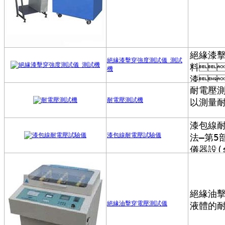
絕緣漆擊穿強度測試儀_測試
機
耐電壓測試機
漆包線耐電壓試驗儀
絕緣油擊穿電壓測試儀