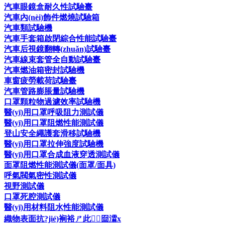
汽車眼鏡盒耐久性試驗臺
汽車內(nèi)飾件燃燒試驗箱
汽車類試驗機
汽車手套箱啟閉綜合性能試驗臺
汽車后視鏡翻轉(zhuǎn)試驗臺
汽車線束套管全自動試驗臺
汽車燃油箱密封試驗機
車窗疲勞載荷試驗臺
汽車管路膨脹量試驗機
口罩顆粒物過濾效率試驗機
醫(yī)用口罩呼吸阻力測試儀
醫(yī)用口罩阻燃性能測試儀
登山安全繩護套滑移試驗機
醫(yī)用口罩拉伸強度試驗機
醫(yī)用口罩合成血液穿透測試儀
面罩阻燃性能測試儀(面罩/面具)
呼氣閥氣密性測試儀
視野測試儀
口罩死腔測試儀
醫(yī)用材料阻水性能測試儀
織物表面抗?jié)裥裕ㄕ此┰囼瀮x