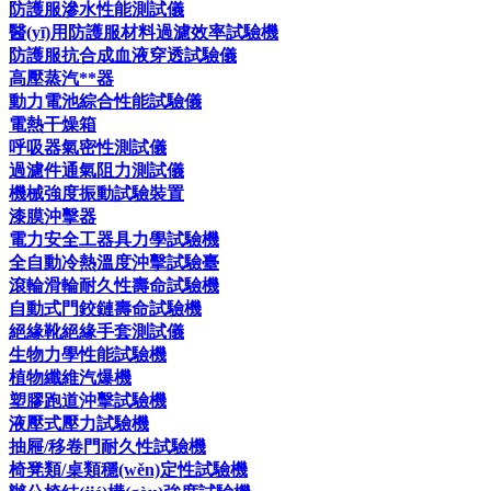
防護服滲水性能測試儀
醫(yī)用防護服材料過濾效率試驗機
防護服抗合成血液穿透試驗儀
高壓蒸汽**器
動力電池綜合性能試驗儀
電熱干燥箱
呼吸器氣密性測試儀
過濾件通氣阻力測試儀
機械強度振動試驗裝置
漆膜沖擊器
電力安全工器具力學試驗機
全自動冷熱溫度沖擊試驗臺
滾輪滑輪耐久性壽命試驗機
自動式門鉸鏈壽命試驗機
絕緣靴絕緣手套測試儀
生物力學性能試驗機
植物纖維汽爆機
塑膠跑道沖擊試驗機
液壓式壓力試驗機
抽屜/移卷門耐久性試驗機
椅凳類/桌類穩(wěn)定性試驗機