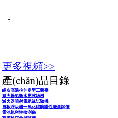
更多視頻>>
產(chǎn)品目錄
繩皮高溫拉伸定型工藝臺
滅火器氣瓶水壓試驗機
滅火器噴射電絕緣試驗機
自救呼吸器一氧化碳防護性能測試儀
電池氣密性檢測儀
充電槍綜合測試儀