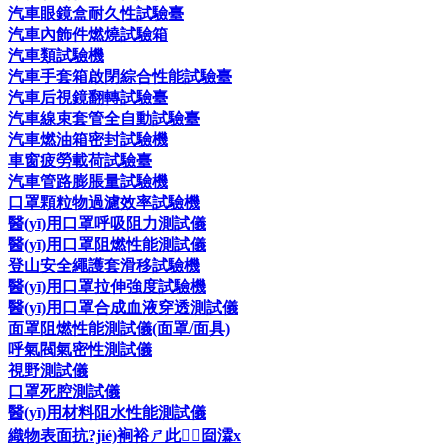
汽車眼鏡盒耐久性試驗臺
汽車內飾件燃燒試驗箱
汽車類試驗機
汽車手套箱啟閉綜合性能試驗臺
汽車后視鏡翻轉試驗臺
汽車線束套管全自動試驗臺
汽車燃油箱密封試驗機
車窗疲勞載荷試驗臺
汽車管路膨脹量試驗機
口罩顆粒物過濾效率試驗機
醫(yī)用口罩呼吸阻力測試儀
醫(yī)用口罩阻燃性能測試儀
登山安全繩護套滑移試驗機
醫(yī)用口罩拉伸強度試驗機
醫(yī)用口罩合成血液穿透測試儀
面罩阻燃性能測試儀(面罩/面具)
呼氣閥氣密性測試儀
視野測試儀
口罩死腔測試儀
醫(yī)用材料阻水性能測試儀
織物表面抗?jié)裥裕ㄕ此┰囼瀮x