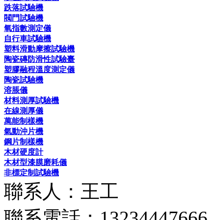
跌落試驗機
閥門試驗機
氧指數測定儀
自行車試驗機
塑料滑動摩擦試驗機
陶瓷磚防滑性試驗臺
塑膠融程溫度測定儀
陶瓷試驗機
溶脹儀
材料測厚試驗機
在線測厚儀
萬能制樣機
氣動沖片機
鋼片制樣機
木材硬度計
木材型漆膜磨耗儀
非標定制試驗機
聯系人：王工
聯系電話：13234447666