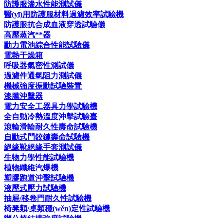
防護服滲水性能測試儀
醫(yī)用防護服材料過濾效率試驗機
防護服抗合成血液穿透試驗儀
高壓蒸汽**器
動力電池綜合性能試驗儀
電熱干燥箱
呼吸器氣密性測試儀
過濾件通氣阻力測試儀
機械強度振動試驗裝置
漆膜沖擊器
電力安全工器具力學試驗機
全自動冷熱溫度沖擊試驗臺
滾輪滑輪耐久性壽命試驗機
自動式門鉸鏈壽命試驗機
絕緣靴絕緣手套測試儀
生物力學性能試驗機
植物纖維汽爆機
塑膠跑道沖擊試驗機
液壓式壓力試驗機
抽屜/移卷門耐久性試驗機
椅凳類/桌類穩(wěn)定性試驗機