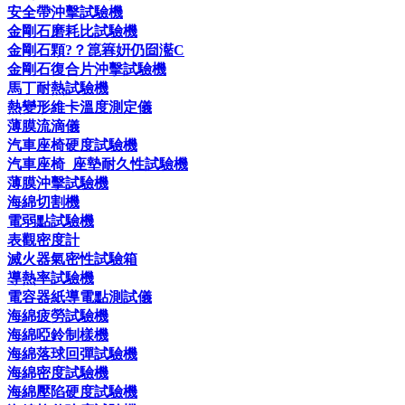
安全帶沖擊試驗機
金剛石磨耗比試驗機
金剛石顆?？箟簭姸仍囼灆C
金剛石復合片沖擊試驗機
馬丁耐熱試驗機
熱變形維卡溫度測定儀
薄膜流滴儀
汽車座椅硬度試驗機
汽車座椅_座墊耐久性試驗機
薄膜沖擊試驗機
海綿切割機
電弱點試驗機
表觀密度計
滅火器氣密性試驗箱
導熱率試驗機
電容器紙導電點測試儀
海綿疲勞試驗機
海綿啞鈴制樣機
海綿落球回彈試驗機
海綿密度試驗機
海綿壓陷硬度試驗機