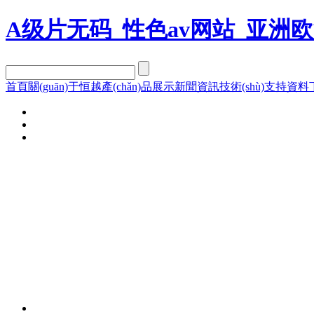
A级片无码_性色av网站_亚洲
首頁
關(guān)于恒越
產(chǎn)品展示
新聞資訊
技術(shù)支持
資料